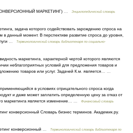
 КОНВЕРСИОННЫЙ МАРКЕТИНГ) …
Энциклопедический словарь
инга, задача которого содействовать зарождению спроса на
м в данный момент. В перспективе развитие спроса до уровня,
услуги …
Терминологический словарь библиотекаря по социально-
идность маркетинга, характерной чертой которого являются
ичии неблагоприятных условий для предложения товаров и
едложению товаров или услуг. Задачей К.м. является… …
 применяющийся в условиях отрицательного спроса когда
одукт и даже может заплатить определенную цену за отказ от
ного маркетинга является изменение… …
Финансовый словарь
инг конверсионный Словарь бизнес терминов. Академик.ру.
тинг конверсионный …
Терминологический словарь библиотекаря по