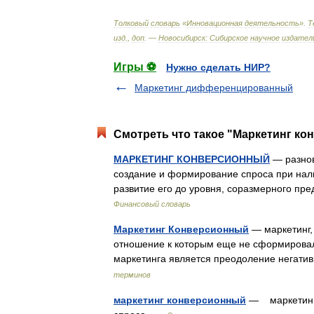
Толковый
словарь
«
Инновационная
деятельность
».
Т
изд
.,
доп
. —
Новосибирск:
Сибирское
научное
издател
Игры ⚽
Нужно сделать НИР?
Маркетинг дифференцированный
Смотреть что такое "Маркетинг ко
МАРКЕТИНГ КОНВЕРСИОННЫЙ
— разнов
создание и формирование спроса при нал
развитие его до уровня, соразмерного п
Финансовый словарь
Маркетинг Конверсионный
— маркетинг,
отношение к которым еще не сформировало
маркетинга является преодоление негат
терминов
маркетинг конверсионный
— маркетинг,