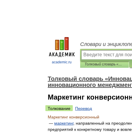
Словари и энциклоп
academic.ru
Толковый словарь «Инновационная деятельность». Термины инновационного менеджмента и смежных областей
Толковый словарь «Иннова
инновационного менеджмен
Маркетинг конверсион
Толкование
Перевод
Маркетинг
конверсионный
—
маркетинг
,
направленный
на
преодоле
предприятий
к
конкретному
товару
и
вовл