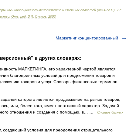
ермины
инновационного
менеджмента
и
смежных
областей
(
от
А
до
Я
).
2
-
е
ьство
.
Отв
.
ред
.
В
.
И
.
Суслов
.
2008
.
Маркетинг концентрированный
нверсионный" в других словарях:
идность МАРКЕТИНГА, его характерной чертой является
ичии благоприятных условий для предложения товаров и
редложению товаров и услуг. Словарь финансовых терминов …
 задачей которого является продвижение на рынок товаров,
сь, или, более того, имеет негативный характер. Задачей
ивного отношения и создания с помощью, в… …
Словарь бизнес-
 создающий условия для преодоления отрицательного