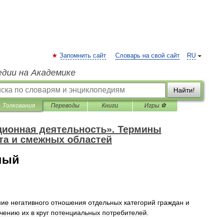
Запомнить сайт
Словарь на свой сайт
RU
едии на Академике
Найти!
Толкования
Переводы
Книги
Игры ⚽
ционная деятельность». Термины
та и смежных областей
ный
ние
негативного
отношения
отдельных
категорий
граждан
и
ечению
их
в
круг
потенциальных
потребителей
.