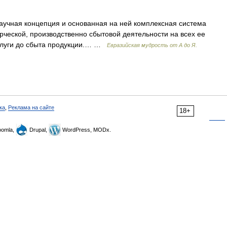
научная концепция и основанная на ней комплексная система
рческой, производственно сбытовой деятельности на всех ее
услуги до сбыта продукции.… …
Евразийская мудрость от А до Я.
ка
,
Реклама на сайте
18+
omla,
Drupal,
WordPress, MODx.